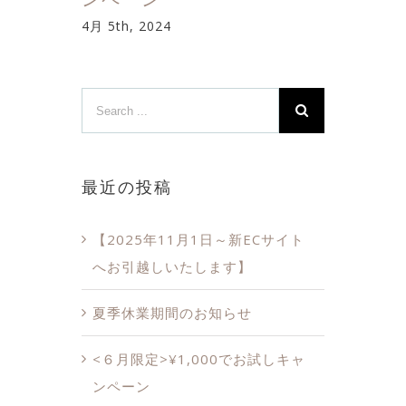
>
4月 5th, 2024
10月 2
2022
最近の投稿
【2025年11月1日～新ECサイト
へお引越しいたします】
夏季休業期間のお知らせ
<６月限定>¥1,000でお試しキャ
ンペーン