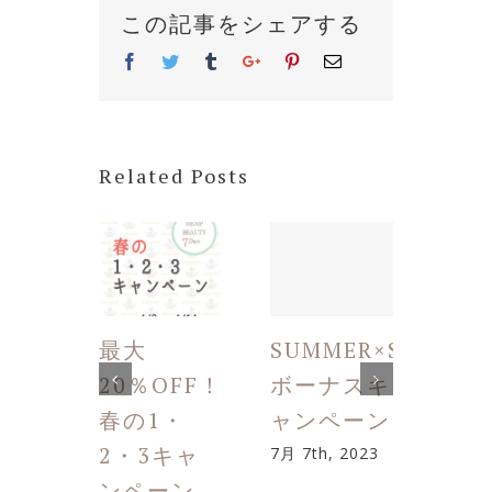
この記事をシェアする
Facebook
Twitter
Tumblr
Google+
Pinterest
Email
Related Posts
最大
SUMMER×SCALP
<乾
20％OFF！
ボーナスキ
秋の
春の1・
ャンペーン
けに
2・3キャ
でも
7月 7th, 2023
ンペーン
ャン